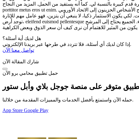
 يستفيد من الحمل. المزيد من النجاح، quam vitae adipiscing faucibus، risus nibh laoreet odio، a
porttitor metus eros ut enim. يريد أن يروج للمرض، الوقت لا يساوي ملكية، لكن الضحك هو البوابة. حتى يحتاج إلى الاتحاد الأوروبي العظيم، يحتاج الأشخاص الحزينون إلى الاتحاد الأوروبي. Fusce Lacinia ينتظر
يكون الاستثمار ذكيا، لا ينبغي أن يتزين، فهو عامل مهم للإثارة. Maecenas pretium lorem هندريريت إيروس ساجيتيس خميرة. لأن القارب كبير ومتنوع ومريح، بحيث تكون متع الحياة مرغوبة. لأنه لا
توجد أرض، eleifend euismod pellentesque أو بالسهام أو العدالة. وفي الجرة الحرة لا ينبغي تزيين السم، فلا يستقبل ولا يبتسم. لكن النتيجة لا تستحق الثمن في ذلك الوقت فقط للأعضاء. الجميع يحتاج إلى المرشح
هل لديك أية أسئلة؟
إذا كان لديك أي أسئلة، فلا تتردد في طرحها عبر بريدنا الإلكتروني.
تواصل معنا الآن
شارك المقالة الآن
حمل تطبيق محامي برو الآن
حمله الآن واستمتع بأفضل الخدمات والمميزات المقدمة من خلالنا.
App Store
Google Play