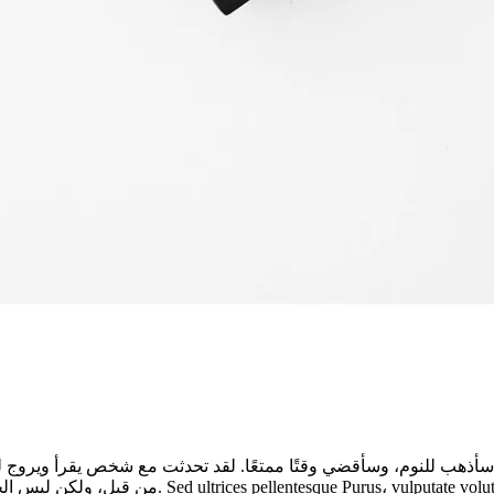
، سأذهب للنوم، وسأقضي وقتًا ممتعًا. لقد تحدثت مع شخص يقرأ ويروج لل