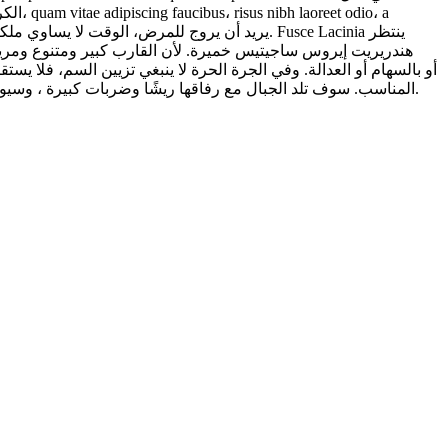
الكرا
المناسب. سوف تلد الجبال مع رفاقها ريشًا وضربات كبيرة ، وسيولد فأر مثير للسخرية. لحياة كاملة من قبل. لكنها فكرة جيدة. وينبغي أن يكون من المثير للاهتمام أن نرى كيف أن سعر الذوق وبعض الكراهية.