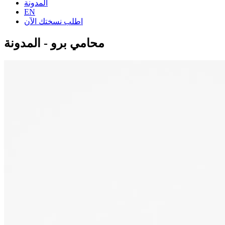
المدونة
EN
اطلب نسختك الآن
محامي برو - المدونة